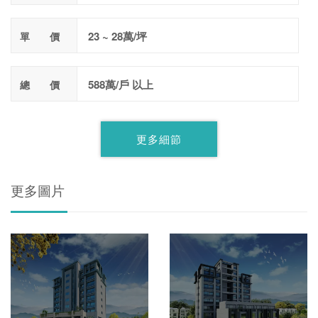
23 ~ 28萬/坪
單 價
588萬/戶 以上
總 價
更多細節
更多圖片