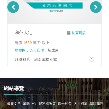
和萍大宅
長霖建設
總價
1680
萬/戶 以上
梧棲區
．
透天店住
．新成屋
旺潮精店 | 朝南電梯別墅
網站導覽
最新文章
幫助中心
隱私權政策
廣告刊登
人才招募
聯絡我們