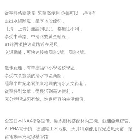
從寧靜悠森活 到 繁華高便利 你都可以一起擁有
走出水綠闊境，坐享地段優勢，
【清．上青】無論到哪兒，都無往不利，
享受中華路、中清路雙黃金軸線，
61線西濱快速道路近在咫尺，
交通動能，可快速接軌國道3號、國道4號。
散步距離，有華德福中小學名校學區，
享受衣食豐饒的清水市區商圈，
蘊藏半世紀老饕美食地圖的清水人文街巷，
從寧靜到繁華，從慢活到高速便利，
充分體現游刃有餘、進退雍容的生活價值。
全室日本INAX衛浴設備、歐系廚具搭配林內三機、亞細亞氣密窗、
ALPHA電子鎖、德國精工木地板、天井特別使用採光通風天窗，預
留電動車充電線槽管路