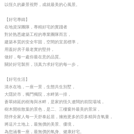
以恆久的豪景視野，成就最美的心風景。
【好宅專鑄】
在地資深團隊，專精好宅的實踐者
對於熟悉建築工程的專業團隊而言，
建築本質的安全牢固，空間的宜居標準，
用蓋好房子最老實的堅持，
做好，每一處你最在意的品質。
關於好宅製所，頂真力求好宅的每一步，
【好宅生活】
清水在地，一座一景，生態共生別墅，
大隱於市，獨門獨院，水畔第一排，
蒼翠綿延的樹海與水畔，是家的恆久遼闊的前院場域，
樹木開枝散葉的景色，是二、三樓窗外最美的景深，
陪伴全家人每一天舒泰起居，擁抱更多的芬多精與含氧量，
將這片土地上，最無價的美景、優境，
為您涵養一座，最無價的氧身、健康好宅。