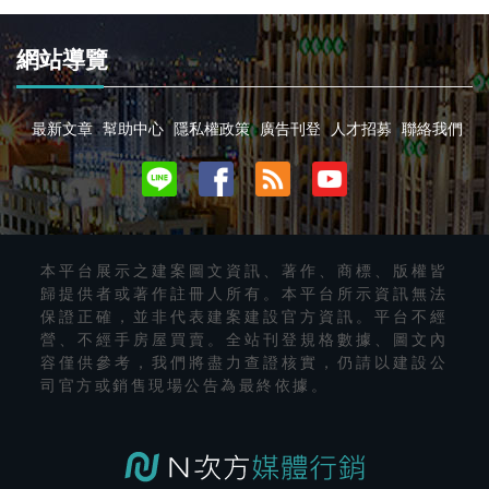
網站導覽
最新文章
幫助中心
隱私權政策
廣告刊登
人才招募
聯絡我們
本平台展示之建案圖文資訊、著作、商標、版權皆
歸提供者或著作註冊人所有。本平台所示資訊無法
保證正確，並非代表建案建設官方資訊。平台不經
營、不經手房屋買賣。全站刊登規格數據、圖文內
容僅供參考，我們將盡力查證核實，仍請以建設公
司官方或銷售現場公告為最終依據。