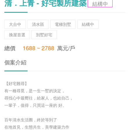
清．上青 - 好宅製所建築
結構中
大台中
清水區
電梯別墅
結構中
換屋首選
別墅好宅
總價
1688 ~ 2788
萬元/戶
個案介紹
【好宅難尋】
有一種尋覓，是一生一墅的決定，
尋找心中最嚮往，給家人，也給自己，
一輩子，值得，只買這一座的 好。
百年清水生活圈，終於等到了
在地首見，生態共生，美學建築力作