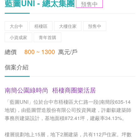
藍圖UNI - 總太集團
預售中
大台中
梧棲區
大樓住家
預售中
小資成家
青年首購
總價
800 ~ 1300
萬元/戶
個案介紹
南簡公園綠時尚 梧棲商圈樂活居
「藍圖UNI」位於台中市梧棲區大仁路一段(南簡段635-14
地號)，由藍圖營造股份有限公司投資興建，許獻叡建築師
事務所建築設計，基地面積872.41坪，建蔽率34.13%。
樓層規劃地上15層，地下2層建築，共有112戶住家。坪數