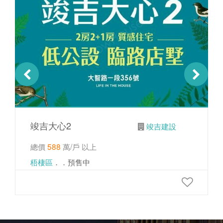
竣吉大心2
竣吉建設
總價
588
萬/戶 以上
梧棲區
．．預售中