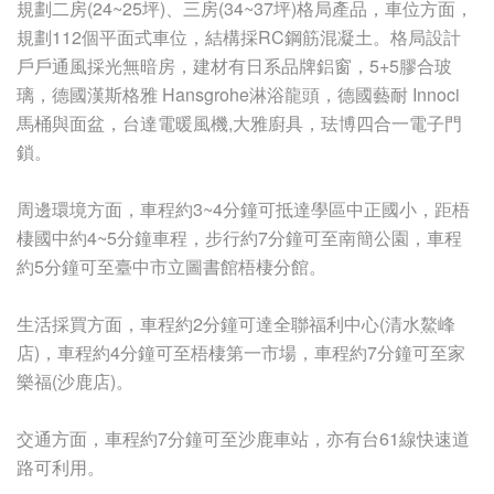
規劃二房(24~25坪)、三房(34~37坪)格局產品，車位方面，
規劃112個平面式車位，結構採RC鋼筋混凝土。格局設計
戶戶通風採光無暗房，建材有日系品牌鋁窗，5+5膠合玻
璃，德國漢斯格雅 Hansgrohe淋浴龍頭，德國藝耐 Innoci
馬桶與面盆，台達電暖風機,大雅廚具，珐博四合一電子門
鎖。
周邊環境方面，車程約3~4分鐘可抵達學區中正國小，距梧
棲國中約4~5分鐘車程，步行約7分鐘可至南簡公園，車程
約5分鐘可至臺中市立圖書館梧棲分館。
生活採買方面，車程約2分鐘可達全聯福利中心(清水鰲峰
店)，車程約4分鐘可至梧棲第一市場，車程約7分鐘可至家
樂福(沙鹿店)。
交通方面，車程約7分鐘可至沙鹿車站，亦有台61線快速道
路可利用。