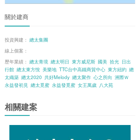
關於建商
投資興建：
總太集團
線上個案：
歷年業績：
總太青境
總太明日
東方威尼斯
國美
拾光
日出
行館
總太東方悅
美樂地
TTC台中高鐵商貿中心
東方紐約
總
太織築
總太2020
共好Melody
總太聚作
心之所向
洲際Ｗ
永益發初見
總太覓蜜
永益發覓蜜
女王萬歲
八大苑
相關建案