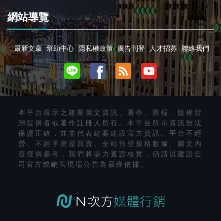
網站導覽
最新文章
幫助中心
隱私權政策
廣告刊登
人才招募
聯絡我們
本平台展示之建案圖文資訊、著作、商標、版權皆
歸提供者或著作註冊人所有。本平台所示資訊無法
保證正確，並非代表建案建設官方資訊。平台不經
營、不經手房屋買賣。全站刊登規格數據、圖文內
容僅供參考，我們將盡力查證核實，仍請以建設公
司官方或銷售現場公告為最終依據。