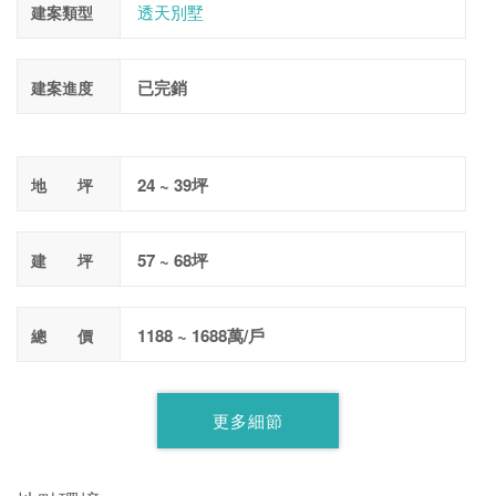
透天別墅
建案類型
已完銷
建案進度
24 ~ 39坪
地 坪
57 ~ 68坪
建 坪
1188 ~ 1688萬/戶
總 價
更多細節