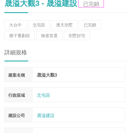
晟溢大觀3 - 晟溢建設
已完銷
大台中
北屯區
透天別墅
已完銷
廍子重劃區
換屋首選
別墅好宅
詳細規格
晟溢大觀3
建案名稱
北屯區
行政區域
晟溢建設
建設公司