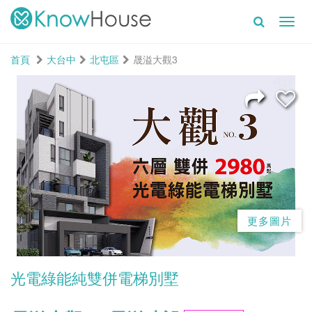
Toggl
navig
首頁
大台中
北屯區
晟溢大觀3
更多圖片
光電綠能純雙併電梯別墅