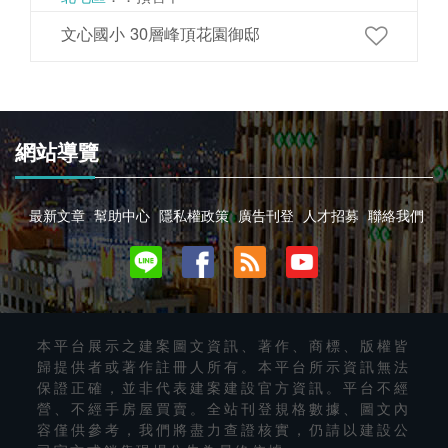
文心國小 30層峰頂花園御邸
網站導覽
最新文章
幫助中心
隱私權政策
廣告刊登
人才招募
聯絡我們
本平台展示之建案圖文資訊、著作、商標、版權皆
歸提供者或著作註冊人所有。本平台所示資訊無法
保證正確，並非代表建案建設官方資訊。平台不經
營、不經手房屋買賣。全站刊登規格數據、圖文內
容僅供參考，我們將盡力查證核實，仍請以建設公