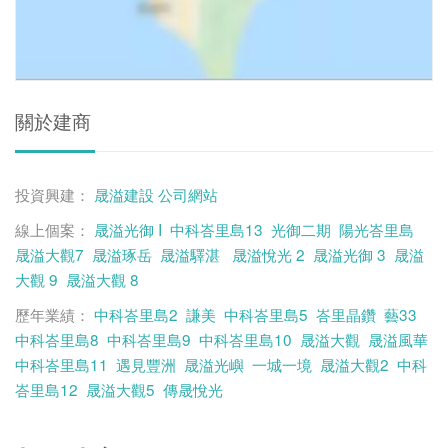
關於建商
投資興建：
晟溢建設
公司網站
線上個案：
晟溢光御 I
中科峇里島13
光御二期
陽光峇里島
晟溢大觀7
晟溢琢岳
晟溢驛湛
晟溢悅光 2
晟溢光御 3
晟溢
大觀 9
晟溢大觀 8
歷年業績：
中科峇里島2
謙美
中科峇里島5
峇里晶鑽
藝33
中科峇里島8
中科峇里島9
中科峇里島10
晟溢大觀
晟溢風華
中科峇里島11
遇見豐洲
晟溢光嶼
一城一境
晟溢大觀2
中科
峇里島12
晟溢大觀5
傳晟悅光