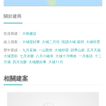
關於建商
投資興建：
大映建設
線上個案：
大城迎好事
大城二月埕
悅讀大城-築玥
大城仰雲
歷年業績：
九月采掬
一山豁然
大城仰望
四季山妍
五月天嵐
大城雲杉
七月沐樂
八月小確幸
大城十月蜂收
一月春語
十二
月滿
四月泊樂
大城樂好事
大城11月
相關建案