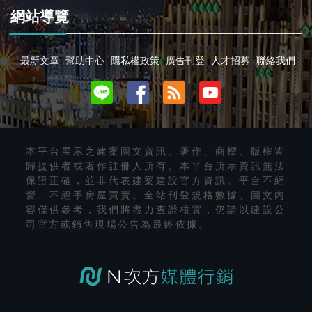
網站導覽
最新文章
幫助中心
隱私權政策
廣告刊登
人才招募
聯絡我們
本平台展示之建案圖文資訊、著作、商標、版權皆
歸提供者或著作註冊人所有。本平台所示資訊無法
保證正確，並非代表建案建設官方資訊。平台不經
營、不經手房屋買賣。全站刊登規格數據、圖文內
容僅供參考，我們將盡力查證核實，仍請以建設公
司官方或銷售現場公告為最終依據。