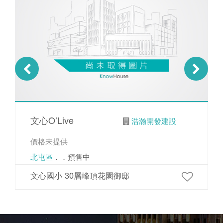
文心O’Live
浩瀚開發建設
價格未提供
北屯區
．．預售中
文心國小 30層峰頂花園御邸