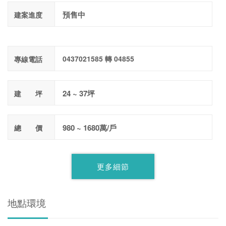
預售中
建案進度
0437021585 轉 04855
專線電話
24 ~ 37坪
建 坪
980 ~ 1680萬/戶
總 價
更多細節
地點環境