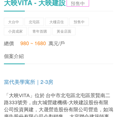
大映VITA - 大映建設
預售中
大台中
北屯區
大樓店住
預售中
小資成家
青年首購
黃金店面
總價
980 ~ 1680
萬元/戶
個案介紹
當代美學寓所｜2-3房
「大映
VITA
」位於
台中市北屯區北屯區景賢南二
路
333
號旁，由大城營建機構
-
大映建設股份有限
公司投資興建，大晟營造股份有限公司營造，如鴻
廣告股份有限公司企劃銷售，
大容聯合建築師事