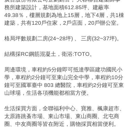
務所建築設計，基地面積
612.85
坪、建蔽率
49.38
％，樓層規劃為地上
15
層，地下
4
層，共
1
棟
建築，共有
120
戶住家，
2
戶店面，
20
戶辦公室。
格局坪數規劃二房
(24~28
坪
)
、
三房
(32~37
坪
)
。
結構採
RC
鋼筋混凝土，衛浴
:TOTO
。
周邊環境，車程約
5
分鐘即可抵達學區建功國民小
學，車程約
2
分鐘可至東山完全中學，車程約
10
分
鐘可至國軍臺中
803
總醫院，車程約
2
分鐘可至東
山球場，生活各項機能都相當方便。
生活採買方面，全聯福利中心、寶雅、楓康超市、
太原路跳蚤市場、東山市場、東山商圈、北屯商
圈、中友商圈等皆在附近，購物採買相當便利。