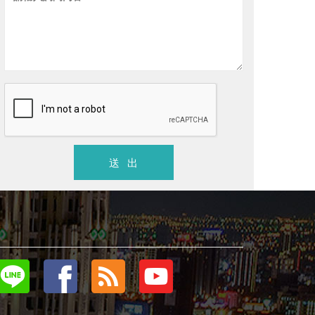
合勤璞真
登陽城
合勤建設
總價
988
萬/戶 以上
單價
36 ~
北屯區
．
大樓店住
．新成屋
北屯區
．
捷運宅 生活超方便
送 出