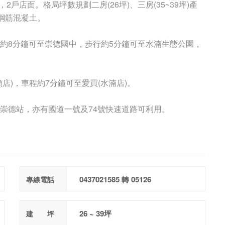
2戶店面。格局坪數規劃二房(26坪)、三房(35~39坪)產
鋼筋混凝土。
約8分鐘可至崇德國中，步行約5分鐘可至水湳生態公園，
店)，車程約7分鐘可至愛買(水湳店)。
崇德站，亦有國道一號及74號快速道路可利用。
0437021585 轉 05126
專線電話
26 ~ 39坪
建 坪