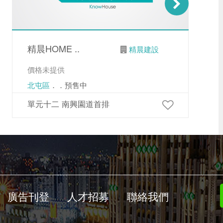
精晨HOME ..
精晨建設
價格未提供
北屯區
．．預售中
單元十二 南興園道首排
廣告刊登
人才招募
聯絡我們