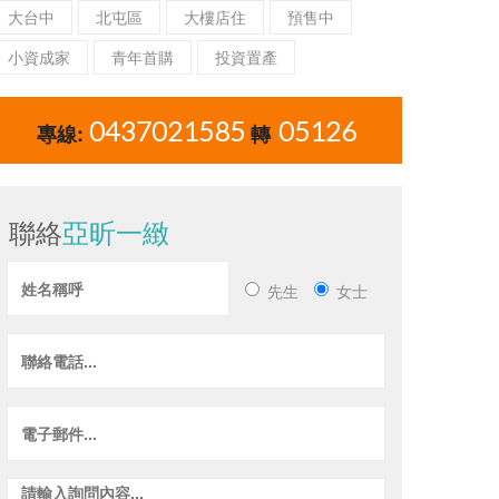
大台中
北屯區
大樓店住
預售中
小資成家
青年首購
投資置產
0437021585
05126
專線:
轉
聯絡
亞昕一緻
先生
女士