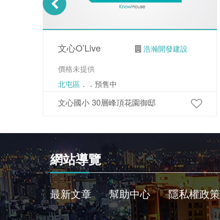
文心O’Live
浩瀚開發建設
價格未提供
北屯區
．．預售中
文心國小 30層峰頂花園御邸
網站導覽
最新文章
幫助中心
隱私權政策