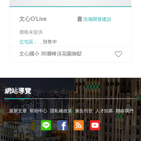
文心O’Live
浩瀚開發建設
價格未提供
北屯區
．．預售中
文心國小 30層峰頂花園御邸
網站導覽
最新文章
幫助中心
隱私權政策
廣告刊登
人才招募
聯絡我們