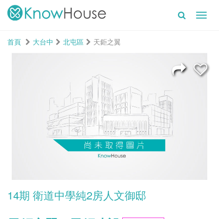
Toggl
navig
首頁
大台中
北屯區
天鉅之翼
14期 衛道中學純2房人文御邸