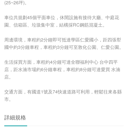
(25~26坪)。
車位共規劃45個平面車位，休閒設施有接待大廳、中庭花
園、信箱區、垃圾集中室，結構採RC鋼筋混凝土。
周邊環境，車程約2分鐘即可抵達學區仁愛國小，距四張犁
國中約3分鐘車程，車程約3分鐘可至敦化公園、仁愛公園。
生活採買方面，車程約4分鐘可達全聯福利中心 台中四平
店，距水湳市場約6分鐘車程，車程約8分鐘可達愛買 水湳
店。
交通方面，有國道1號及74快速道路可利用，輕鬆往來各縣
市。
詳細規格