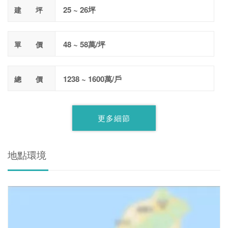
25 ~ 26坪
建 坪
48 ~ 58萬/坪
單 價
1238 ~ 1600萬/戶
總 價
更多細節
地點環境