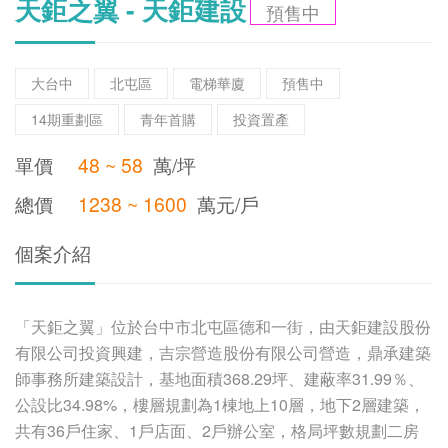
天鉅之翼 - 天鉅建設
預售中
大台中
北屯區
電梯華廈
預售中
14期重劃區
青年首購
投資置產
單價
48 ~ 58
萬/坪
總價
1238 ~ 1600
萬元/戶
個案介紹
「天鉅之翼」位於台中市北屯區德和一街，由天鉅建設股份
有限公司投資興建，吉宗營造股份有限公司營造，鼎承建築
師事務所建築設計，基地面積368.29坪、建蔽率31.99％、
公設比34.98%，樓層規劃為1棟地上10層，地下2層建築，
共有36戶住家、1戶店面、2戶辦公室，格局坪數規劃二房