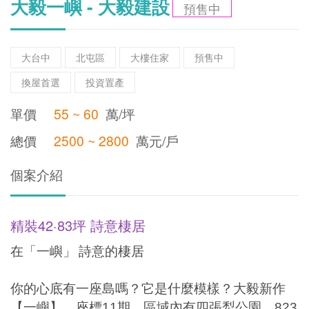
大毅一嶼 - 大毅建設
預售中
大台中
北屯區
大樓住家
預售中
換屋首選
投資置產
單價
55 ~ 60
萬/坪
總價
2500 ~ 2800
萬元/戶
個案介紹
精裝42·83坪 詩意棲居
在「一嶼」
詩意的棲居
你的心底有一座島嗎？它是什麼模樣？大毅新作
【一嶼】，座標
11
期，區域內有四張犁公園、
823