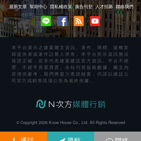
最新文章
幫助中心
隱私權政策
廣告刊登
人才招募
聯絡我們
本平台展示之建案圖文資訊、著作、商標、版權皆
歸提供者或著作註冊人所有。本平台所示資訊無法
保證正確，並非代表建案建設官方資訊。平台不經
營、不經手房屋買賣。全站刊登規格數據、圖文內
容僅供參考，我們將盡力查證核實，仍請以建設公
司官方或銷售現場公告為最終依據。
© Copyright 2026 Know House Co., Ltd. All Rights Reserved
通話
導航
聯絡