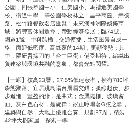
公園，四張犁國中小、仁美國小、馬禮遜美國學
校、衛道中學
…
等公園學校林立；昌平商圈、崇德
路、松竹路餐飲名店匯聚；未來漢神洲際娛樂商
城，將豐富休閒選擇，帶動經濟發展；臨
74
號、
國道
1
號、中科跨橋，交通便捷，生活風景自成一
格。面迎低密度、高綠覆的
14
期，更顯優勢；其
中，隈研吾操刀的「台中巨蛋」備受期待，編織出
負建築與環境共融的意象，都會光點閃耀。
【一嶼】樓高
23
層，
27.5%
低建蔽率，擁有
780
坪
森態聚落、宜居跳島陽台層層交錯；弧線起伏、步
步遞進、豐盈的綠，是曲式；金屬隔柵、玻璃窗
面、灰白色石材，是旋律；家正哼唱著
G
弦之歌，
建築與自然，大地上優雅合奏。規劃
87
席，精裝
42
坪大樹家屋。探索一嶼