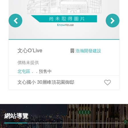
文心O’Live
浩瀚開發建設
價格未提供
北屯區
．．預售中
文心國小 30層峰頂花園御邸
網站導覽