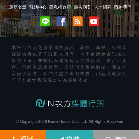
最新文章
幫助中心
隱私權政策
廣告刊登
人才招募
聯絡我們
本平台展示之建案圖文資訊、著作、商標、版權皆
歸提供者或著作註冊人所有。本平台所示資訊無法
保證正確，並非代表建案建設官方資訊。平台不經
營、不經手房屋買賣。全站刊登規格數據、圖文內
容僅供參考，我們將盡力查證核實，仍請以建設公
司官方或銷售現場公告為最終依據。
© Copyright 2026 Know House Co., Ltd. All Rights Reserved
通話
導航
聯絡