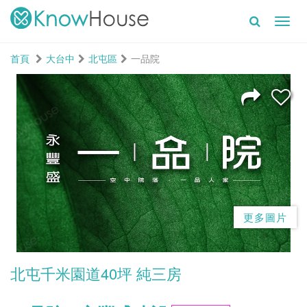
Toggl
navig
首頁
大台中
北屯區
一品院
更多圖片
北屯千米園道40坪 純三房