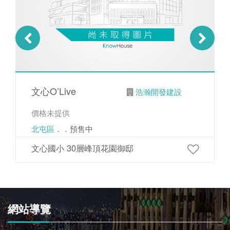
文心O’Live
浩瀚開發建設
價格未提供
北屯區
．．預售中
文心國小 30層峰頂花園御邸
網站導覽