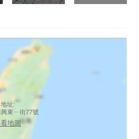
地址:
興東ㄧ街77號
查看地圖