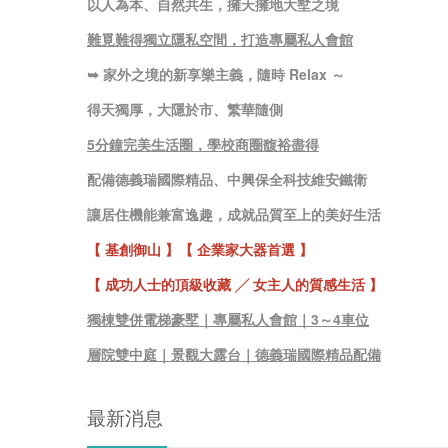
以人為本、自然共生，擁天擁地大墅之境
難覓難得獨立隱私空間，打造專屬私人會館
➥ 家外之境的新享樂主義，隨時 Relax ～
得天獨厚，大隱於市、繁華隨側
5分鐘完美生活圈，學校商圈馥裕盡得
配備德義瑞國際精品、中興保全科技維安鐵衛
讓居住機能兼富逸趣，成就品質至上的美好生活
【 基創御山 】【 企業家大器首選 】
【 成功人士的頂級收藏 ╱ 女主人的質感生活 】
獨棟雙併電梯豪墅｜專屬私人會館｜3～4車位
層院雙中庭｜景觀大露台｜德義瑞國際精品配備
最新消息