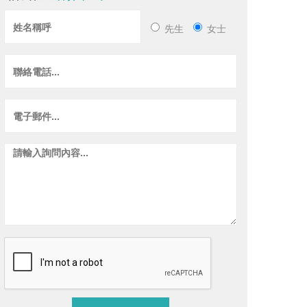
先生
女士
六馥
尚越長
馥麗開發
單價
4880
萬/坪 以上
總價
4988
北屯區
．
電梯別墅
．新成屋
北屯區
．
近廍子公園