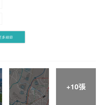
更多細節
+10張