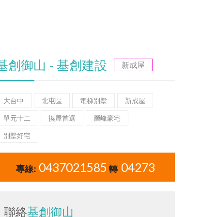
基創御山 - 基創建設
新成屋
大台中
北屯區
電梯別墅
新成屋
單元十二
換屋首選
層峰豪宅
別墅好宅
0437021585
04273
專線:
轉
聯絡
基創御山