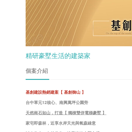
精研豪墅生活的建築家
個案介紹
基創建設熱銷建案【 基創御山 】
台中單元12核心、南興萬坪公園旁
天然崗石如山，打造【 獨棟雙併電梯豪墅 】
家宅即森林，近享水岸天光與氧森綠意