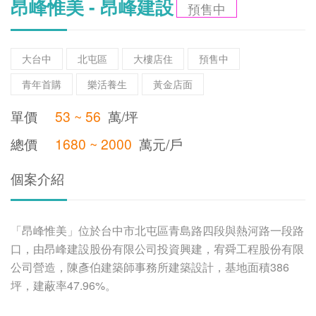
昂峰惟美 - 昂峰建設
預售中
大台中
北屯區
大樓店住
預售中
青年首購
樂活養生
黃金店面
單價
53 ~ 56
萬/坪
總價
1680 ~ 2000
萬元/戶
個案介紹
「昂峰惟美」位於台中市北屯區青島路四段與熱河路一段路
口，由昂峰建設股份有限公司投資興建，宥舜工程股份有限
公司營造，陳彥伯建築師事務所建築設計，基地面積386
坪，建蔽率47.96%。