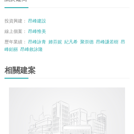
投資興建：
昂峰建設
線上個案：
昂峰惟美
歷年業績：
昂峰詠青
媂芬妮
紀凡希
聚崇德
昂峰謙若樹
昂
峰鉑丽
昂峰敘詠隆
相關建案