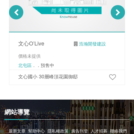
文心O’Live
浩瀚開發建設
價格未提供
北屯區
．．預售中
文心國小 30層峰頂花園御邸
網站導覽
最新文章
幫助中心
隱私權政策
廣告刊登
人才招募
聯絡我們