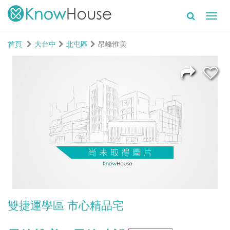
Toggl
navig
首頁
大台中
北屯區
昂峰惟美
雙捷運學區 市心精品宅