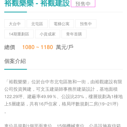
裕觀樂樂 - 裕觀建設
預售中
大台中
北屯區
電梯公寓
預售中
14期重劃區
小資成家
青年首購
總價
1080 ~ 1180
萬元/戶
個案介紹
「裕觀樂樂」位於台中市北屯區敦和一街，由裕觀建設有限
公司投資興建，可文玉建築師事務所建築設計，基地面積
122.29坪、建蔽率49.99％、公設比23%，樓層規劃為1棟地
上5層建築，共有16戶住家，格局坪數規劃二房(19~21坪)
。
車位共規劃1個平面車位，15個機械車位，公共設施有信箱