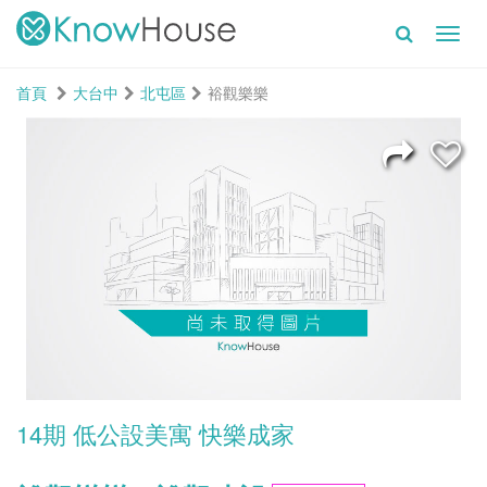
Toggl
navig
首頁
大台中
北屯區
裕觀樂樂
14期 低公設美寓 快樂成家