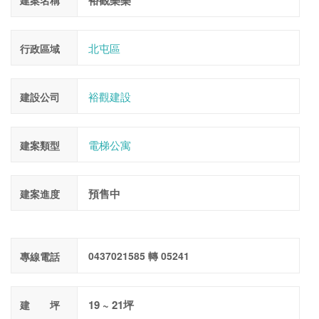
裕觀樂樂
建案名稱
北屯區
行政區域
裕觀建設
建設公司
電梯公寓
建案類型
預售中
建案進度
0437021585 轉 05241
專線電話
19 ~ 21坪
建 坪