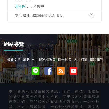
北屯區
．．預售中
文心國小 30層峰頂花園御邸
網站導覽
最新文章
幫助中心
隱私權政策
廣告刊登
人才招募
聯絡我們
本平台展示之建案圖文資訊、著作、商標、版權皆
歸提供者或著作註冊人所有。本平台所示資訊無法
保證正確，並非代表建案建設官方資訊。平台不經
營、不經手房屋買賣。全站刊登規格數據、圖文內