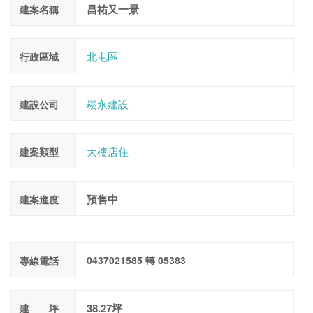
昌祐又一景
建案名稱
北屯區
行政區域
崧永建設
建設公司
大樓店住
建案類型
預售中
建案進度
0437021585 轉 05383
專線電話
38.27坪
建 坪