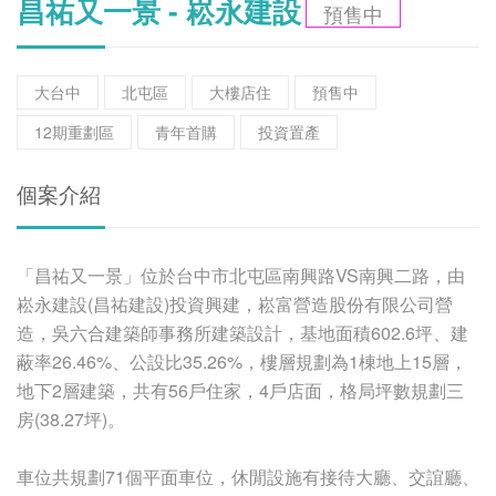
昌祐又一景 - 崧永建設
預售中
大台中
北屯區
大樓店住
預售中
12期重劃區
青年首購
投資置產
個案介紹
「昌祐又一景」位於台中市北屯區南興路VS南興二路，由
崧永建設(昌祐建設)投資興建，崧富營造股份有限公司營
造，吳六合建築師事務所建築設計，基地面積602.6坪、建
蔽率26.46%、公設比35.26%，樓層規劃為1棟地上15層，
地下2層建築，共有56戶住家，4戶店面，格局坪數規劃三
房(38.27坪)。
車位共規劃71個平面車位，休閒設施有接待大廳、交誼廳、