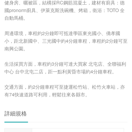
健身房、曬被區，結構採RC鋼筋混凝土，建材有廚具：德
國pronorm廚具、伊萊克斯洗碗機、烤箱，衛浴：TOTO 全
自動馬桶。
周邊環境，車程約2分鐘即可抵達學區東光國小、僑孝國
小，距北新國中、三光國中約4分鐘車程，車程約2分鐘可至
南興公園。
生活採買方面，車程約3分鐘可達大買家 北屯店、全聯福利
中心 台中北屯二店，距一點利黃昏市場約4分鐘車程。
交通方面，約2分鐘車程可至捷運松竹站、松竹火車站，亦
有74快速道路可利用，輕鬆往來各縣市。
詳細規格