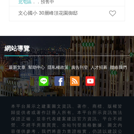
北屯區
．．預售中
文心國小 30層峰頂花園御邸
網站導覽
最新文章
幫助中心
隱私權政策
廣告刊登
人才招募
聯絡我們
本平台展示之建案圖文資訊、著作、商標、版權皆
歸提供者或著作註冊人所有。本平台所示資訊無法
保證正確，並非代表建案建設官方資訊。平台不經
營、不經手房屋買賣。全站刊登規格數據、圖文內
容僅供參考，我們將盡力查證核實，仍請以建設公