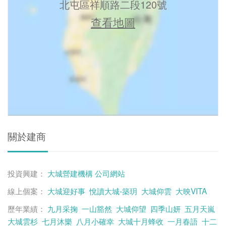
北屯區祥順路二段120號
查看地圖
關於建商
投資興建：
大城營建機構
公司網站
線上個案：
大城迎好事
悅讀大城-築玥
大城仰雲
大映VITA
歷年業績：
九月采掬
一山豁然
大城仰望
四季山妍
五月天嵐
大城雲杉
七月沐樂
八月小確幸
大城十月蜂收
一月春語
十二