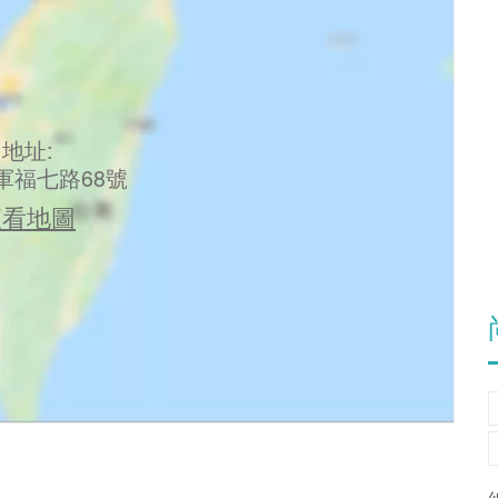
地址:
軍福七路68號
查看地圖