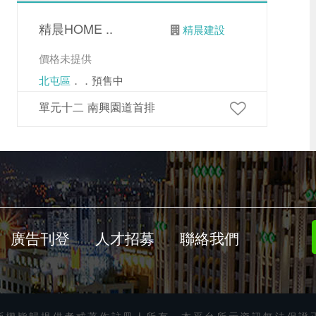
精晨HOME ..
精晨建設
價格未提供
北屯區
．．預售中
單元十二 南興園道首排
廣告刊登
人才招募
聯絡我們