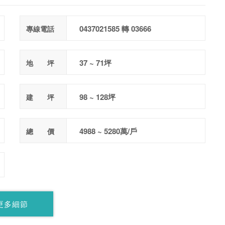
0437021585 轉 03666
專線電話
37 ~ 71坪
地 坪
98 ~ 128坪
建 坪
4988 ~ 5280萬/戶
總 價
更多細節