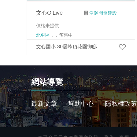
文心O’Live
浩瀚開發建設
價格未提供
北屯區
．．預售中
文心國小 30層峰頂花園御邸
網站導覽
最新文章
幫助中心
隱私權政策