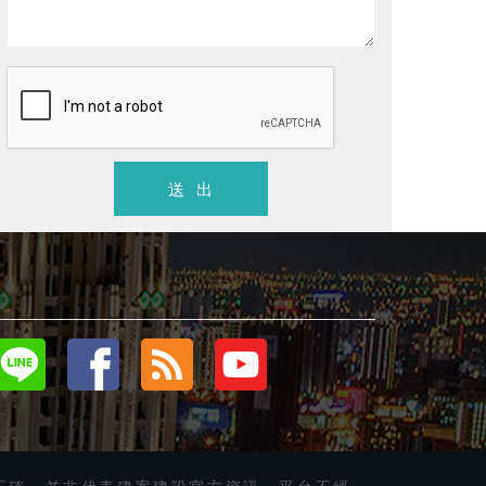
六馥
名山六
馥麗開發
單價
4880
萬/坪 以上
總價
4688
北屯區
．
電梯別墅
．新成屋
北屯區
．
近廍子公園
Villa會館
送 出