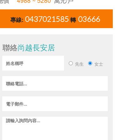
總價
4988 ~ 5280
萬元/戶
0437021585
03666
專線:
轉
聯絡
尚越長安居
先生
女士