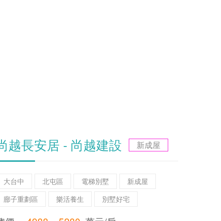
尚越長安居 - 尚越建設
新成屋
大台中
北屯區
電梯別墅
新成屋
廍子重劃區
樂活養生
別墅好宅