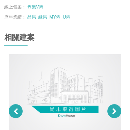
線上個案：
雋業V雋
歷年業績：
品雋
綠雋
MY雋
U雋
相關建案