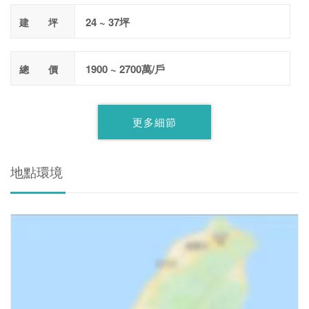
24 ~ 37坪
建 坪
1900 ~ 2700萬/戶
總 價
更多細節
地點環境