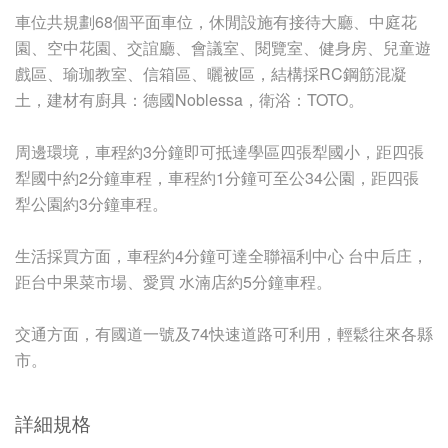
車位共規劃68個平面車位，休閒設施有接待大廳、中庭花
園、空中花園、交誼廳、會議室、閱覽室、健身房、兒童遊
戲區、瑜珈教室、信箱區、曬被區，結構採RC鋼筋混凝
土，建材有廚具：德國Noblessa，衛浴：TOTO。
周邊環境，車程約3分鐘即可抵達學區四張犁國小，距四張
犁國中約2分鐘車程，車程約1分鐘可至公34公園，距四張
犁公園約3分鐘車程。
生活採買方面，車程約4分鐘可達全聯福利中心 台中后庄，
距台中果菜市場、愛買 水湳店約5分鐘車程。
交通方面，有國道一號及74快速道路可利用，輕鬆往來各縣
市。
詳細規格