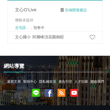
文心O’Live
浩瀚開發建設
價格未提供
北屯區
．．預售中
文心國小 30層峰頂花園御邸
網站導覽
最新文章
幫助中心
隱私權政策
廣告刊登
人才招募
聯絡我們