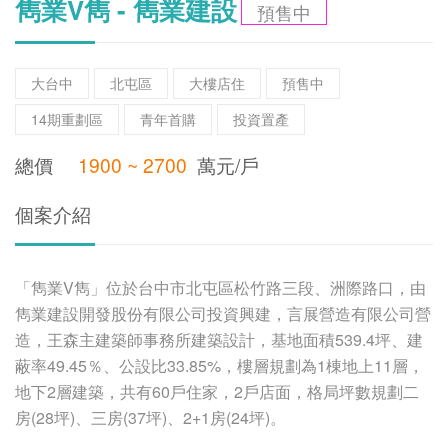
雋業V雋 - 雋業建設
預售中
大台中
北屯區
大樓店住
預售中
14期重劃區
青年首購
投資置產
總價
1900 ~ 2700
萬元/戶
個案介紹
「雋業V雋」位於台中市北屯區松竹路三段、洲際路口，由
雋業建設開發股份有限公司投資興建，言展營造有限公司營
造，王森主建築師事務所建築設計，基地面積539.4坪、建
蔽率49.45％、公設比33.85%，樓層規劃為1棟地上11層，
地下2層建築，共有60戶住家，2戶店面，格局坪數規劃二
房(28坪)、三房(37坪)、2+1房(24坪)。