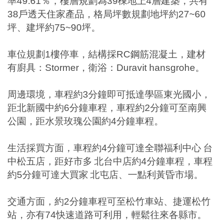
率
49.61
％，樓層規劃為
39
棟地上
4
層建築，共有
38
戶透天住家產品，格局坪數規劃地坪約
27~60
坪、建坪約
75~90
坪。
車位規劃
1
樓停車，結構採
RC
鋼筋混凝土，建材
有廚具：
Stormer
，衛浴：
Duravit hansgrohe
。
周邊環境，車程約
3
分鐘即可抵達學區東光國小，
距北新國中約
6
分鐘車程，車程約
2
分鐘可至南興
公園，距水景玫瑰公園約
4
分鐘車程。
生活採買方面，車程約
4
分鐘可達全聯福利中心
台
中松五店，距好市多
北台中店約
4
分鐘車程，車程
約
5
分鐘可達大買家
北屯店、一點利黃昏市場。
交通方面，約
2
分鐘車程可至松竹車站、捷運松竹
站，亦有
74
快速道路可利用，輕鬆往來各縣市。