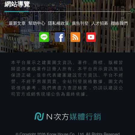
網站導覽
最新文章
幫助中心
隱私權政策
廣告刊登
人才招募
聯絡我們
本平台展示之建案圖文資訊、著作、商標、版權皆
歸提供者或著作註冊人所有。本平台所示資訊無法
保證正確，並非代表建案建設官方資訊。平台不經
營、不經手房屋買賣。全站刊登規格數據、圖文內
容僅供參考，我們將盡力查證核實，仍請以建設公
司官方或銷售現場公告為最終依據。
© Copyright 2026 Know House Co., Ltd. All Rights Reserved