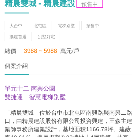
精晨雙城 - 精晨建設
預售中
大台中
北屯區
電梯別墅
預售中
換屋首選
別墅好宅
總價
3988 ~ 5988
萬元/戶
個案介紹
單元十二 南興公園
雙捷運｜智慧電梯別墅
「精晨雙城」位於台中市北屯區南興路與南興二路
口，由精晨建設股份有限公司投資興建，王森主建
築師事務所建築設計，基地面積
1166.78
坪、建蔽