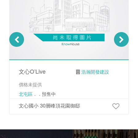
文心O’Live
浩瀚開發建設
價格未提供
北屯區
．．預售中
文心國小 30層峰頂花園御邸