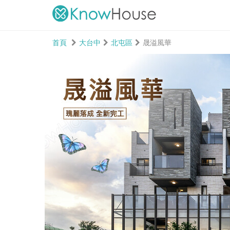
首頁
大台中
北屯區
晟溢風華