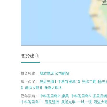
關於建商
投資興建：
晟溢建設
公司網站
線上個案：
晟溢光御 I
中科峇里島13
光御二期
陽光
3
晟溢大觀 9
晟溢大觀 8
歷年業績：
中科峇里島2
謙美
中科峇里島5
峇里晶鑽
中科峇里島11
遇見豐洲
晟溢光嶼
一城一境
晟溢大觀