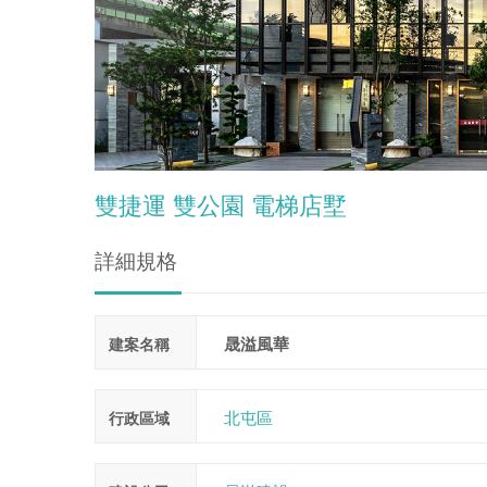
雙捷運 雙公園 電梯店墅
詳細規格
晟溢風華
建案名稱
北屯區
行政區域