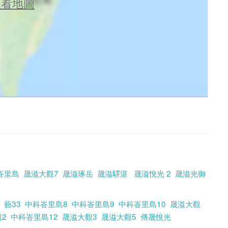
查看地圖
峇里島
晟溢大觀7
晟溢琢岳
晟溢驛湛
晟溢悅光 2
晟溢光御
藝33
中科峇里島8
中科峇里島9
中科峇里島10
晟溢大觀
2
中科峇里島12
晟溢大觀3
晟溢大觀5
傳晟悅光