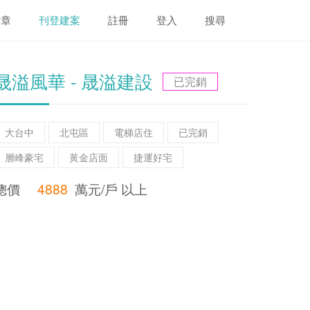
文章
刊登建案
註冊
登入
搜尋
晟溢風華 - 晟溢建設
已完銷
大台中
北屯區
電梯店住
已完銷
層峰豪宅
黃金店面
捷運好宅
總價
4888
萬元/戶 以上