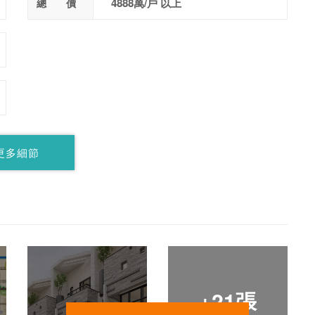
4888萬/戶 以上
總 價
更多細節
+21張