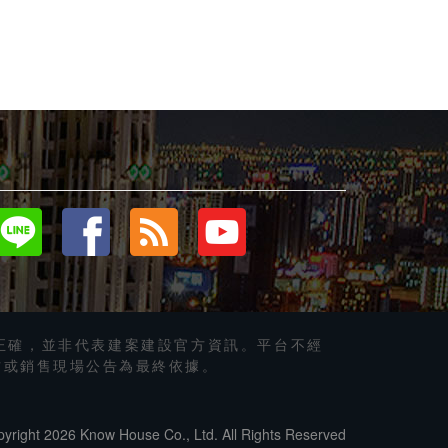
北屯區
．
大樓住家
．結構中
北屯區
．
正太原路
正確，並非代表建案建設官方資訊。平台不經
方或銷售現場公告為最終依據。
yright 2026 Know House Co., Ltd. All Rights Reserved