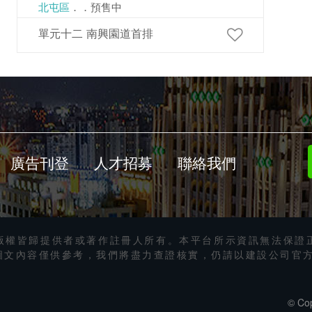
北屯區
．．預售中
單元十二 南興園道首排
廣告刊登
人才招募
聯絡我們
版權皆歸提供者或著作註冊人所有。本平台所示資訊無法保證
圖文內容僅供參考，我們將盡力查證核實，仍請以建設公司官
© Cop