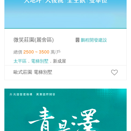
微笑莊園(麗舍區)
鵬程開發建設
總價
2500 ~ 3500
萬/戶
太平區
．
電梯別墅
．新成屋
歐式莊園 電梯別墅