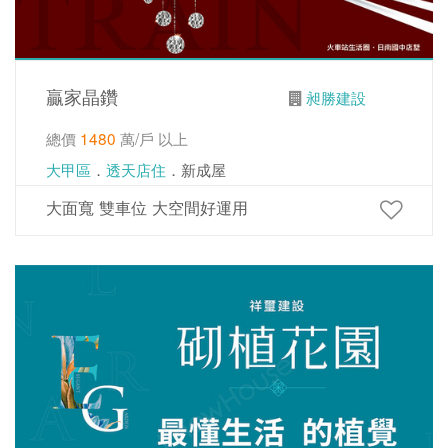
贏家晶鑽
昶勝建設
總價
1480
萬/戶 以上
大甲區
．
透天店住
．新成屋
大面寬 雙車位 大空間好運用