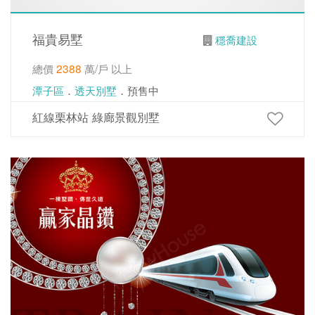
福貴易墅
穩喬建設
總價
2388
萬/戶 以上
潭子區
．
透天別墅
．預售中
紅線栗林站 綠廊景觀別墅