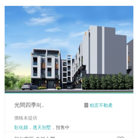
光間四季II(..
柏宏不動產
價格未提供
彰化縣
．
透天別墅
．預售中