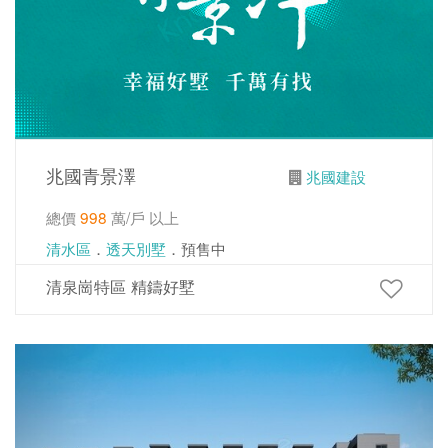
兆國青景澤
兆國建設
總價
998
萬/戶 以上
清水區
．
透天別墅
．預售中
清泉崗特區 精鑄好墅