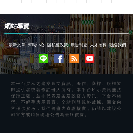
網站導覽
最新文章
幫助中心
隱私權政策
廣告刊登
人才招募
聯絡我們
本平台展示之建案圖文資訊、著作、商標、版權皆
歸提供者或著作註冊人所有。本平台所示資訊無法
保證正確，並非代表建案建設官方資訊。平台不經
營、不經手房屋買賣。全站刊登規格數據、圖文內
容僅供參考，我們將盡力查證核實，仍請以建設公
司官方或銷售現場公告為最終依據。