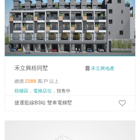
禾立興梧同墅
禾立興地產
總價
2388
萬/戶 以上
梧棲區
．
電梯店住
．預售中
捷運藍線B3站 雙車電梯墅