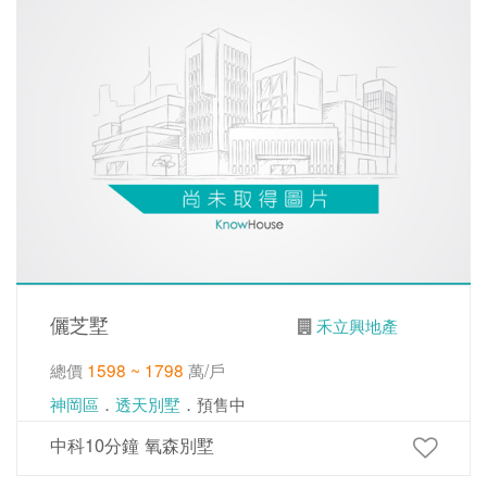
儷芝墅
禾立興地產
總價
1598 ~ 1798
萬/戶
神岡區
．
透天別墅
．預售中
中科10分鐘 氧森別墅