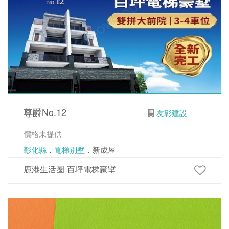
尊爵No.12
友彰建設
價格未提供
彰化縣
．
電梯別墅
．新成屋
鹿港生活圈 百坪電梯豪墅