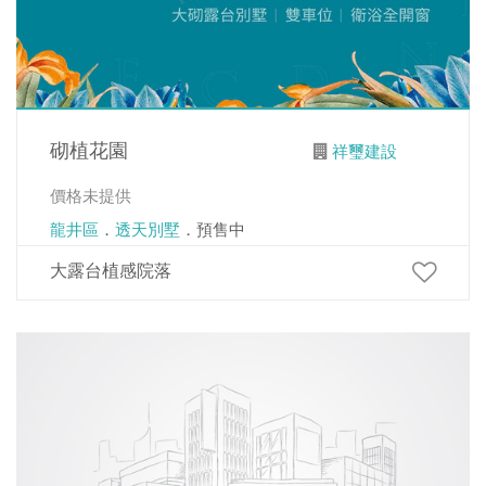
砌植花園
祥璽建設
價格未提供
龍井區
．
透天別墅
．預售中
大露台植感院落