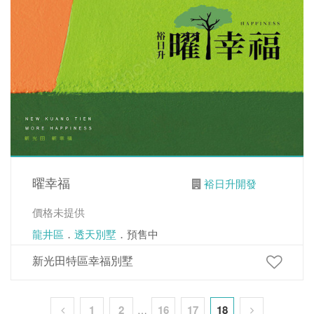
曜幸福
裕日升開發
價格未提供
龍井區
．
透天別墅
．預售中
新光田特區幸福別墅
1
2
16
17
18
…