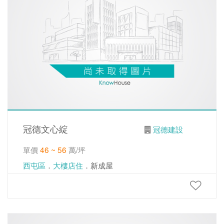
冠德文心綻
冠德建設
單價
46 ~ 56
萬/坪
西屯區
．
大樓店住
．新成屋