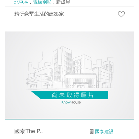
北屯區
．
電梯別墅
．新成屋
精研豪墅生活的建築家
國泰The P..
國泰建設