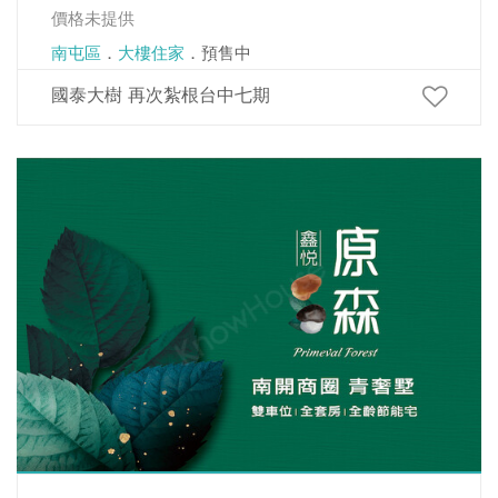
價格未提供
南屯區
．
大樓住家
．預售中
國泰大樹 再次紮根台中七期