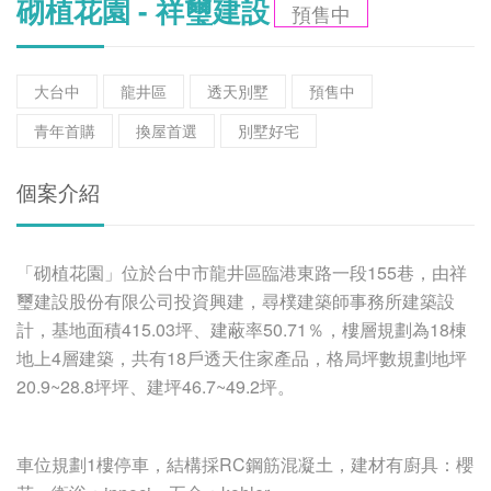
砌植花園 - 祥璽建設
預售中
大台中
龍井區
透天別墅
預售中
青年首購
換屋首選
別墅好宅
個案介紹
「砌植花園」位於台中市龍井區臨港東路一段155巷，由祥
璽建設股份有限公司投資興建，尋樸建築師事務所建築設
計，基地面積415.03坪、建蔽率50.71％，樓層規劃為18棟
地上4層建築，共有18戶透天住家產品，格局坪數規劃地坪
20.9~28.8坪坪、建坪46.7~49.2坪。
車位規劃1樓停車，結構採RC鋼筋混凝土，建材有廚具：櫻