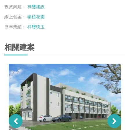
投資興建：
祥璽建設
線上個案：
砌植花園
歷年業績：
祥璽璞玉
相關建案