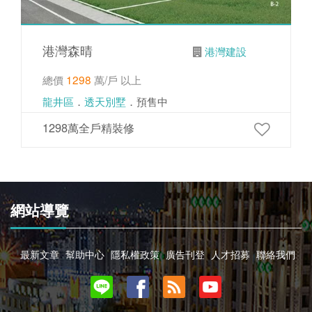
港灣森晴
港灣建設
總價
1298
萬/戶 以上
龍井區
．
透天別墅
．預售中
1298萬全戶精裝修
網站導覽
最新文章
幫助中心
隱私權政策
廣告刊登
人才招募
聯絡我們