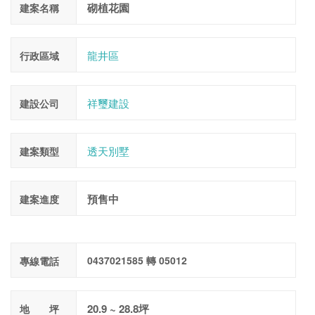
砌植花園
建案名稱
龍井區
行政區域
祥璽建設
建設公司
透天別墅
建案類型
預售中
建案進度
0437021585 轉 05012
專線電話
20.9 ~ 28.8坪
地 坪