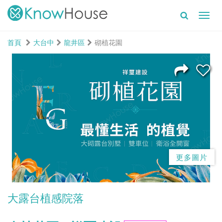
Toggl
navig
首頁
大台中
龍井區
砌植花園
更多圖片
大露台植感院落