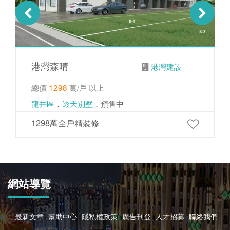
港灣森晴
港灣建設
總價
1298
萬/戶 以上
龍井區
．
透天別墅
．預售中
1298萬全戶精裝修
網站導覽
最新文章
幫助中心
隱私權政策
廣告刊登
人才招募
聯絡我們