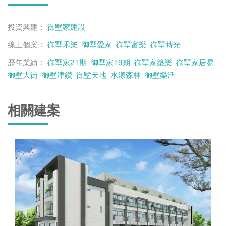
投資興建：
御墅家建設
線上個案：
御墅禾樂
御墅愛家
御墅富樂
御墅蒔光
歷年業績：
御墅家21期
御墅家19期
御墅家築樂
御墅家居易
御墅大街
御墅津鑽
御墅天地
水漾森林
御墅樂活
相關建案