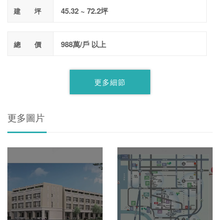
45.32 ~ 72.2坪
建 坪
988萬/戶 以上
總 價
更多細節
更多圖片