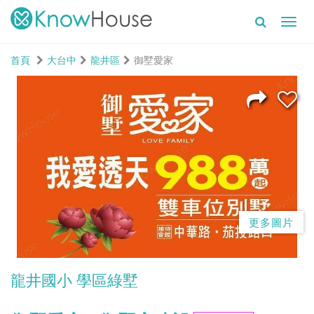
Toggl
navig
首頁
大台中
龍井區
御墅愛家
更多圖片
龍井國小 學區綠墅