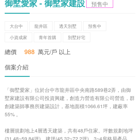
御墅愛家 - 御墅家建設
預售中
大台中
龍井區
透天別墅
預售中
小資成家
青年首購
別墅好宅
總價
988
萬元/戶 以上
個案介紹
「御墅愛家」位於台中市龍井區中央南路589巷2弄，由御
墅家建設有限公司投資興建，創造力營造有限公司營造，群
創建築師事務所建築設計，基地面積1066.61坪，建蔽率
55% 。
樓層規劃地上4層透天建築，共有48戶住家。坪數規劃地坪
(31.48~59.84坪)，建坪(45.32~72.2坪)，3~4房格局產品。