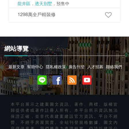
龍井區
．
透天別墅
．預售中
1298萬全戶精裝修
網站導覽
最新文章
幫助中心
隱私權政策
廣告刊登
人才招募
聯絡我們
本平台展示之建案圖文資訊、著作、商標、版權皆
歸提供者或著作註冊人所有。本平台所示資訊無法
保證正確，並非代表建案建設官方資訊。平台不經
營、不經手房屋買賣。全站刊登規格數據、圖文內
容僅供參考，我們將盡力查證核實，仍請以建設公