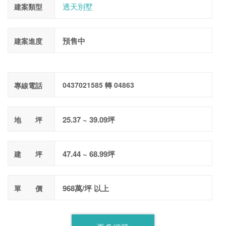
透天別墅
建案類型
預售中
建案進度
0437021585 轉 04863
專線電話
25.37 ~ 39.09坪
地 坪
47.44 ~ 68.99坪
建 坪
968萬/坪 以上
單 價