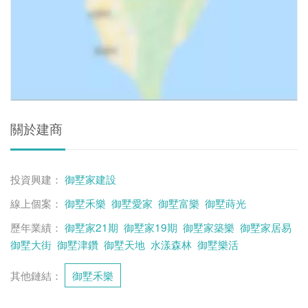
關於建商
投資興建：
御墅家建設
線上個案：
御墅禾樂
御墅愛家
御墅富樂
御墅蒔光
歷年業績：
御墅家21期
御墅家19期
御墅家築樂
御墅家居易
御墅大街
御墅津鑽
御墅天地
水漾森林
御墅樂活
其他鏈結：
御墅禾樂