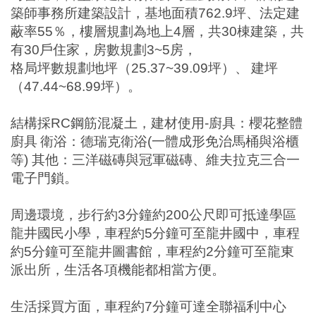
築師事務所建築設計，基地面積
762.9
坪、法定建
蔽率
55
％，樓層規劃為地上
4
層，共
30
棟建築，共
有
30
戶住家，房數規劃
3~5
房，
格局坪數規劃地坪（
25.37~39.09
坪）、
建坪
（
47.44~68.99
坪）。
結構採
RC
鋼筋混凝土，建材使用
-
廚具：櫻花整體
廚具
衛浴：德瑞克衛浴
(
一體成形免治馬桶與浴櫃
等
)
其他：三洋磁磚與冠軍磁磚、維夫拉克三合一
電子門鎖。
周邊環境，步行約
3
分鐘約
200
公尺即可抵達學區
龍井國民小學，車程約
5
分鐘可至龍井國中，車程
約
5
分鐘可至龍井圖書館，車程約
2
分鐘可至龍東
派出所，生活各項機能都相當方便。
生活採買方面，車程約
7
分鐘可達全聯福利中心