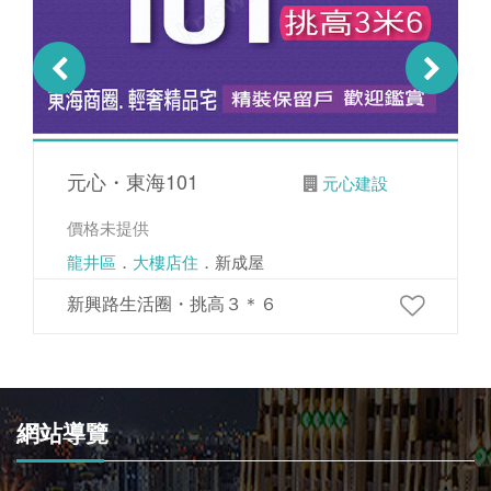
元心・東海101
元心建設
價格未提供
龍井區
．
大樓店住
．新成屋
新興路生活圈・挑高３＊６
網站導覽