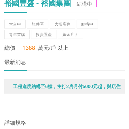
裕國豐盛 - 裕國集團
結構中
大台中
龍井區
大樓店住
結構中
青年首購
投資置產
黃金店面
總價
1388
萬元/戶 以上
最新消息
工程進度結構至6樓，主打2房月付5000元起，與店住
雙效總價1200萬起，賞屋請電話預約。
2021/06/02
詳細規格