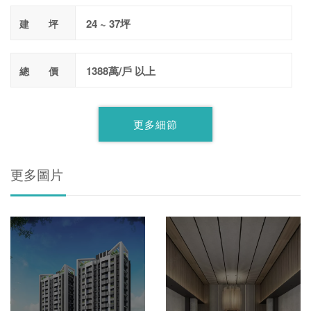
24 ~ 37坪
建 坪
1388萬/戶 以上
總 價
更多細節
更多圖片