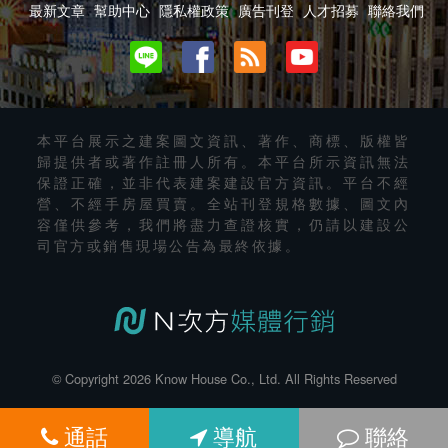
最新文章
幫助中心
隱私權政策
廣告刊登
人才招募
聯絡我們
本平台展示之建案圖文資訊、著作、商標、版權皆
歸提供者或著作註冊人所有。本平台所示資訊無法
保證正確，並非代表建案建設官方資訊。平台不經
營、不經手房屋買賣。全站刊登規格數據、圖文內
容僅供參考，我們將盡力查證核實，仍請以建設公
司官方或銷售現場公告為最終依據。
© Copyright 2026 Know House Co., Ltd. All Rights Reserved
通話
導航
聯絡