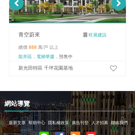
青空蔚來
旺展建設
總價
888
萬/戶 以上
龍井區
．
電梯華廈
．預售中
新光田特區 千坪花園基地
網站導覽
最新文章
幫助中心
隱私權政策
廣告刊登
人才招募
聯絡我們