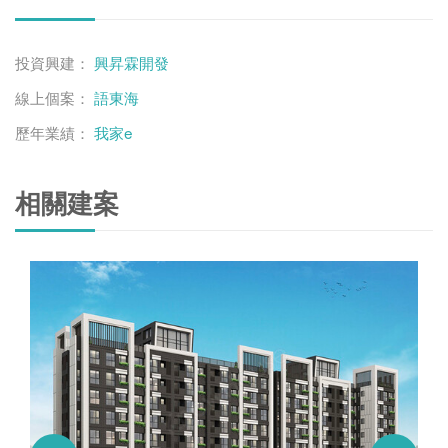
投資興建：
興昇霖開發
線上個案：
語東海
歷年業績：
我家e
相關建案