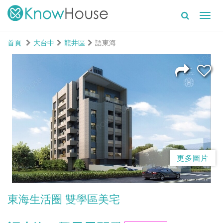
Toggl
navig
首頁
大台中
龍井區
語東海
更多圖片
東海生活圈 雙學區美宅