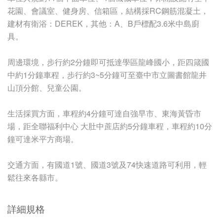
花園、會議室、健身房、信箱區，結構採RC鋼筋混凝土，
建材有衛浴：DEREK，其他：A、B戶標配3.6米中島廚
具。
周邊環境，步行約2分鐘即可抵達學區龍峰國小，距四箴國
中約1分鐘車程，步行約3~5分鐘可至臺中市立圖書館龍井
山頂分館、兒童公園。
生活採買方面，車程約4分鐘可達自強早市、東海黃昏市
場，距全聯福利中心 大肚中蔗店約5分鐘車程，車程約10分
鐘可達米平方商場。
交通方面，有國道1號、國道3號及74快速道路可利用，輕
鬆往來各縣市。
詳細規格