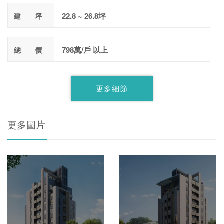
22.8 ~ 26.8坪
建 坪
798萬/戶 以上
總 價
更多細節
更多圖片