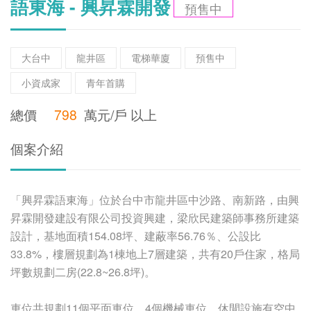
語東海 - 興昇霖開發
預售中
大台中
龍井區
電梯華廈
預售中
小資成家
青年首購
總價
798
萬元/戶 以上
個案介紹
「興昇霖語東海」位於台中市龍井區中沙路、南新路，由興
昇霖開發建設有限公司投資興建，梁欣民建築師事務所建築
設計，基地面積154.08坪、建蔽率56.76％、公設比
33.8%，樓層規劃為1棟地上7層建築，共有20戶住家，格局
坪數規劃二房(22.8~26.8坪)。
車位共規劃11個平面車位、4個機械車位，休閒設施有空中