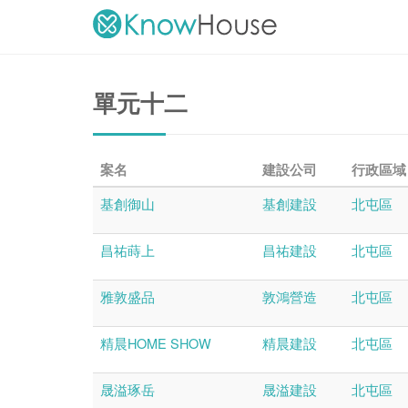
單元十二
案名
建設公司
行政區域
基創御山
基創建設
北屯區
昌祐蒔上
昌祐建設
北屯區
雅敦盛品
敦鴻營造
北屯區
精晨HOME SHOW
精晨建設
北屯區
晟溢琢岳
晟溢建設
北屯區