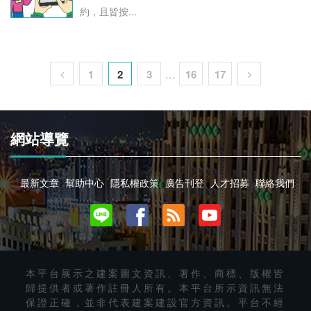
約，且皆按...
1
2
3
16
17
…
網站導覽
最新文章
幫助中心
隱私權政策
廣告刊登
人才招募
聯絡我們
本平台展示之建案圖文資訊、著作、商標、版權皆
歸提供者或著作註冊人所有。本平台所示資訊無法
保證正確，並非代表建案建設官方資訊。平台不經