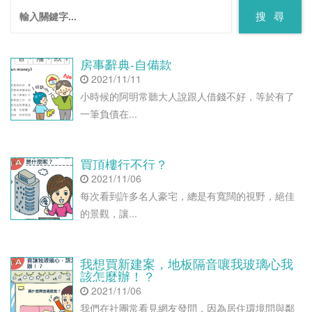
搜 尋
房事辭典-自備款
2021/11/11
小時候的阿明常聽大人說跟人借錢不好，等於有了
一筆負債在...
買頂樓行不行？
2021/11/06
每次看到許多名人豪宅，總是有寬闊的視野，絕佳
的景觀，讓...
我想買新建案，地板隔音嚷我玻璃心我
該怎麼辦！？
2021/11/06
我們在社團常看見網友發問，因為居住環境問與鄰